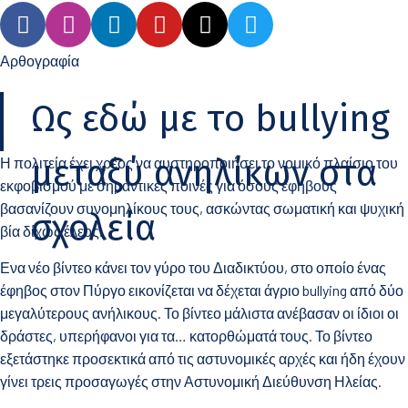
Αρθογραφία
Ως εδώ με το bullying
μεταξύ ανηλίκων στα
Η πολιτεία έχει χρέος να αυστηροποιήσει το νομικό πλαίσιο του
εκφοβισμού με σημαντικές ποινές για όσους έφηβους
βασανίζουν συνομηλίκους τους, ασκώντας σωματική και ψυχική
σχολεία
βία δίχως έλεος.
Ενα νέο βίντεο κάνει τον γύρο του Διαδικτύου, στο οποίο ένας
έφηβος στον Πύργο εικονίζεται να δέχεται άγριο bullying από δύο
μεγαλύτερους ανήλικους. Το βίντεο μάλιστα ανέβασαν οι ίδιοι οι
δράστες, υπερήφανοι για τα… κατορθώματά τους. Το βίντεο
εξετάστηκε προσεκτικά από τις αστυνομικές αρχές και ήδη έχουν
γίνει τρεις προσαγωγές στην Αστυνομική Διεύθυνση Ηλείας.