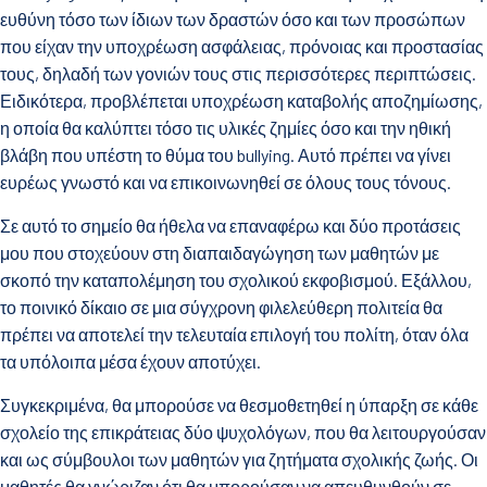
ευθύνη τόσο των ίδιων των δραστών όσο και των προσώπων
που είχαν την υποχρέωση ασφάλειας, πρόνοιας και προστασίας
τους, δηλαδή των γονιών τους στις περισσότερες περιπτώσεις.
Ειδικότερα, προβλέπεται υποχρέωση καταβολής αποζημίωσης,
η οποία θα καλύπτει τόσο τις υλικές ζημίες όσο και την ηθική
βλάβη που υπέστη το θύμα του bullying. Αυτό πρέπει να γίνει
ευρέως γνωστό και να επικοινωνηθεί σε όλους τους τόνους.
Σε αυτό το σημείο θα ήθελα να επαναφέρω και δύο προτάσεις
μου που στοχεύουν στη διαπαιδαγώγηση των μαθητών με
σκοπό την καταπολέμηση του σχολικού εκφοβισμού. Εξάλλου,
το ποινικό δίκαιο σε μια σύγχρονη φιλελεύθερη πολιτεία θα
πρέπει να αποτελεί την τελευταία επιλογή του πολίτη, όταν όλα
τα υπόλοιπα μέσα έχουν αποτύχει.
Συγκεκριμένα, θα μπορούσε να θεσμοθετηθεί η ύπαρξη σε κάθε
σχολείο της επικράτειας δύο ψυχολόγων, που θα λειτουργούσαν
και ως σύμβουλοι των μαθητών για ζητήματα σχολικής ζωής. Οι
μαθητές θα γνώριζαν ότι θα μπορούσαν να απευθυνθούν σε