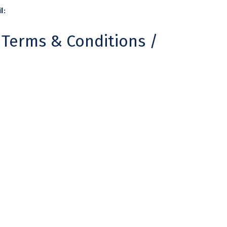
l:
info@karydas.gr
 Terms & Conditions /