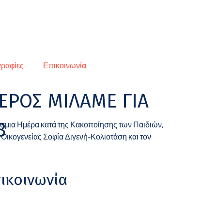
ραφίες
Επικοινωνία
ΕΡΟΣ ΜΙΛΑΜΕ ΓΙΑ
8
σμια Ημέρα κατά της Κακοποίησης των Παιδιών,
Οικογενείας Σοφία Διγενή-Κολιοτάση και τον
ικοινωνία
21 0360 0406